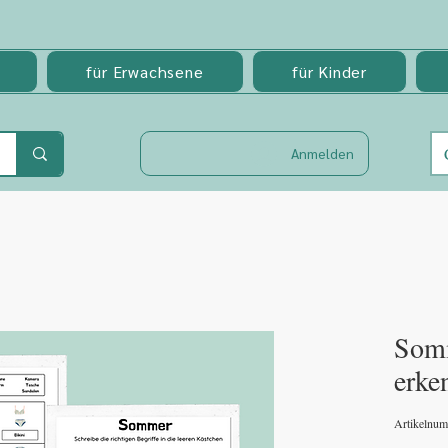
für Erwachsene
für Kinder
Anmelden
Somm
erke
Artikelnu