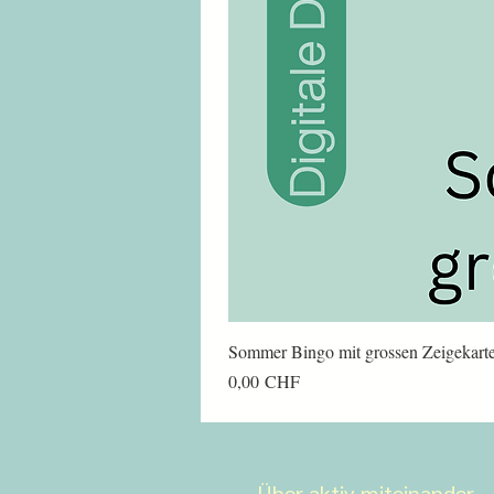
Sommer Bingo mit grossen Zeigekart
Preis
0,00 CHF
Über aktiv miteinander