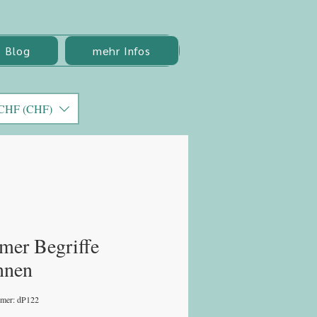
Blog
mehr Infos
CHF (CHF)
er Begriffe
nnen
mmer: dP122