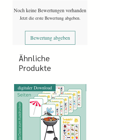
downloaden der Datei.
Noch keine Bewertungen vorhanden
Bei Vorkasse wird nach eingegangener
Jetzt die erste Bewertung abgeben.
Bezahlung der Link freigegeben. Das
kann etwa drei Arbeitstage dauern.
Bewertung abgeben
Ähnliche
Produkte
digitaler Download
digitaler Download