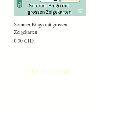
Sommer Bingo mit grossen
Männerkram Bingo
Zeigekarten
Preis
14,00 CHF
Preis
0,00 CHF
So kannst du bezahlen
Newsletter
Newletter abonnieren