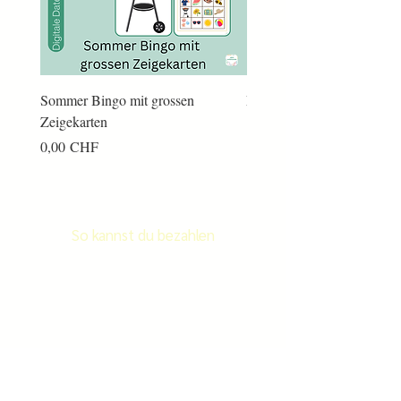
Sommer Bingo mit grossen
Männerkram Bingo
Zeigekarten
Preis
14,00 CHF
Preis
0,00 CHF
So kannst du bezahlen
Newsletter
Newletter abonnieren