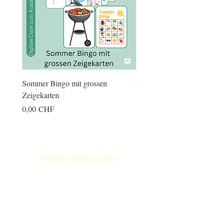
Sommer Bingo mit grossen
Männerkram Bingo
Zeigekarten
Preis
14,00 CHF
Preis
0,00 CHF
So kannst du bezahlen