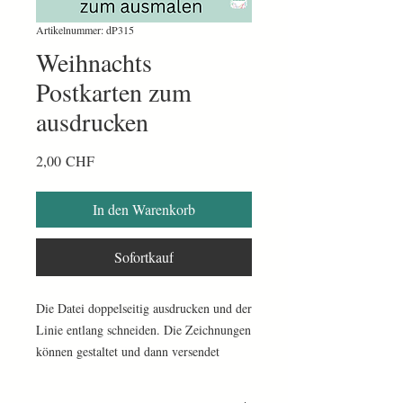
Artikelnummer: dP315
Weihnachts
Postkarten zum
ausdrucken
Preis
2,00 CHF
In den Warenkorb
Sofortkauf
Die Datei doppelseitig ausdrucken und der
Linie entlang schneiden. Die Zeichnungen
können gestaltet und dann versendet
(muss frankiert werden) oder verschenkt
werden.