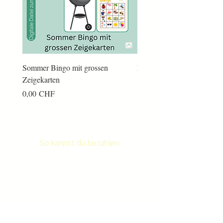
Sommer Bingo mit grossen
Männerkram Bingo
Zeigekarten
Preis
14,00 CHF
Preis
0,00 CHF
So kannst du bezahlen
Newsletter