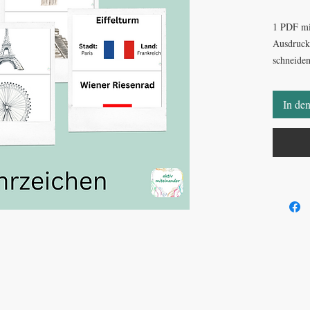
1 PDF mi
Ausdrucke
schneiden
Bild ist 
der ander
In de
(Stadt un