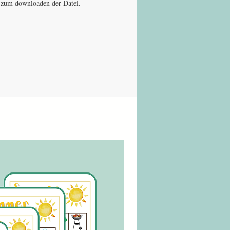
nk zum downloaden der Datei.
digitaler Download