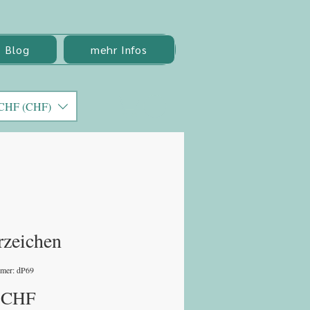
Blog
mehr Infos
CHF (CHF)
zeichen
mmer: dP69
Preis
 CHF