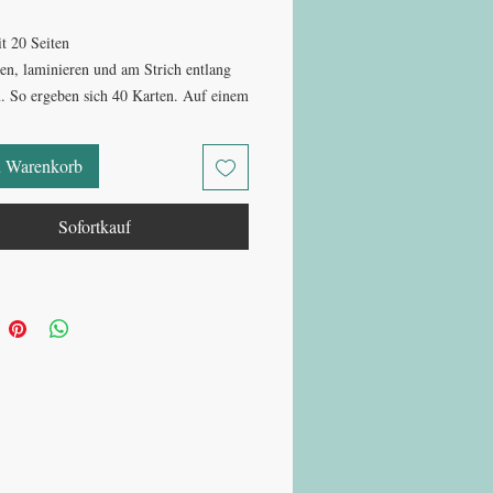
t 20 Seiten
n, laminieren und am Strich entlang
. So ergeben sich 40 Karten. Auf einem
das ganze Wahrzeichen zu sehen und bei
en Karte wo das Wahrzeichen steht
n Warenkorb
d Land).
Sofortkauf