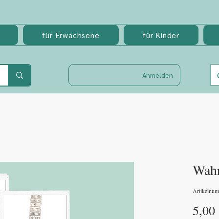
für Erwachsene
für Kinder
Anmelden
Wahr
Artikelnu
5,00