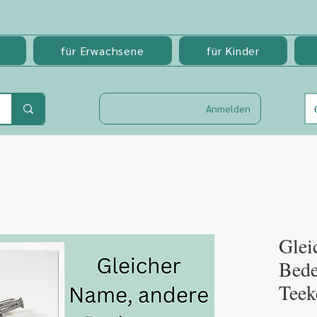
für Erwachsene
für Kinder
Anmelden
Glei
Bede
Teek