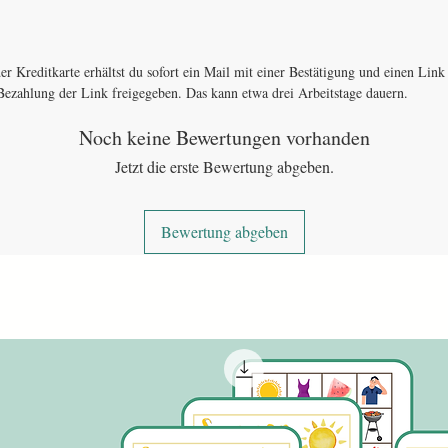
Das erwa
1 PDF
Bilde
er Kreditkarte erhältst du sofort ein Mail mit einer Bestätigung und einen Li
Ideal
ezahlung der Link freigegeben. Das kann etwa drei Arbeitstage dauern.
Klein
Noch keine Bewertungen vorhanden
Förde
Konze
Jetzt die erste Bewertung abgeben.
Sofor
verfü
Bewertung abgeben
So einfac
Drucke di
entlang d
sie bei B
Spielkart
Aktivieru
Ein einfa
Aktivieru
fordert u