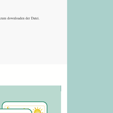
rtet Dich:
 mit 20 Seiten
r zum Ausdrucken und Ausschneiden
nk zum downloaden der Datei.
 für Einzelaktivierungen und
gruppen
rt Gedächtnis, Sprache und
ntration
t nach dem Kauf als Download
gbar
h geht's:
e Seiten aus, schneide die Karten
er Mittellinie auseinander und laminiere
edarf. So erhältst Du robuste
en, die Du immer wieder in der
digitaler Download
ng einsetzen kannst.
ches und zugleich wirkungsvolles
ngsspiel, das Senioren spielerisch
nd für viele schöne Gesprächsmomente