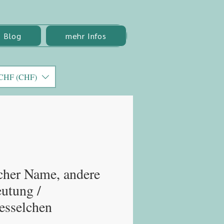
Blog
mehr Infos
CHF (CHF)
cher Name, andere
utung /
esselchen