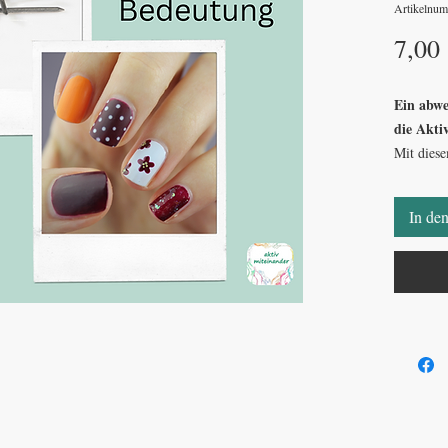
Artikelnu
7,00
Ein abwe
die Akti
Mit diese
Abwechslu
Aufgabe i
In de
Bilder ze
haben ab
passenden
verschied
klassisch
Das Spiel
Gedächtni
und das l
zum Erzä
Austausch