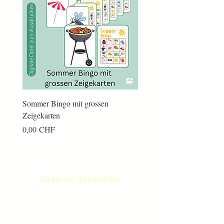
Sommer Bingo mit grossen
Männerkram Bingo
Zeigekarten
Preis
14,00 CHF
Preis
0,00 CHF
So kannst du bezahlen