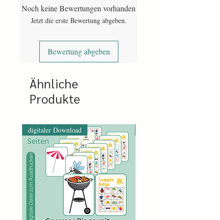
entlang der Linie schneiden
Noch keine Bewertungen vorhanden
fertig ist das Quiz
Jetzt die erste Bewertung abgeben.
Und schon kann die Rätselstunde rund um
das Tanzen beginnen.
Bewertung abgeben
Ähnliche
Produkte
digitaler Download
digitaler Download