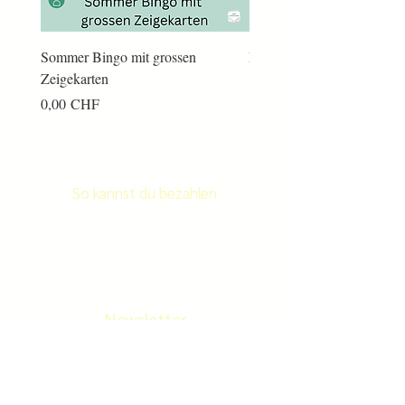
Sommer Bingo mit grossen
Männerkram Bingo
Zeigekarten
Preis
14,00 CHF
Preis
0,00 CHF
So kannst du bezahlen
Newsletter
Newletter abonnieren