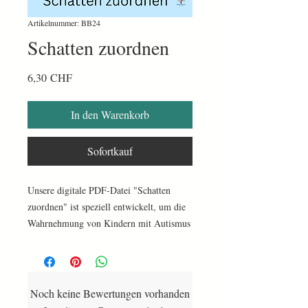
Artikelnummer: BB24
Schatten zuordnen
Preis
6,30 CHF
In den Warenkorb
Sofortkauf
Unsere digitale PDF-Datei "Schatten
zuordnen" ist speziell entwickelt, um die
Wahrnehmung von Kindern mit Autismus
zu fördern. Mit 19 Seiten voller
Schattenbilder bietet diese Datei eine
unterhaltsame und interaktive Möglichkeit
für Kinder, um ihre
Noch keine Bewertungen vorhanden
Konzentrationsfähigkeit zu verbessern.