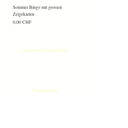
Sommer Bingo mit grossen
Männerkram Bingo
Zeigekarten
Preis
14,00 CHF
Preis
0,00 CHF
So kannst du bezahlen
Newsletter
Newletter abonnieren