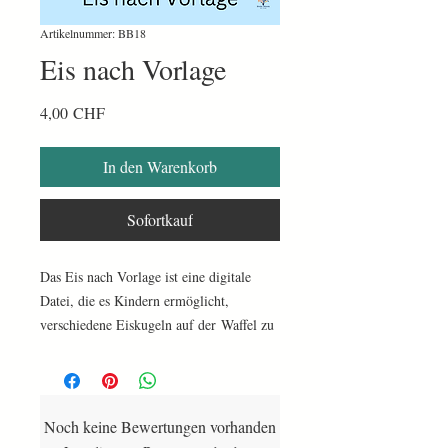
Artikelnummer: BB18
Eis nach Vorlage
Preis
4,00 CHF
In den Warenkorb
Sofortkauf
Das Eis nach Vorlage ist eine digitale
Datei, die es Kindern ermöglicht,
verschiedene Eiskugeln auf der Waffel zu
platzieren, um sie genau wie auf der
Vorlage aussehen zu lassen. Für die
Umsetzung werden lediglich
Wäscheklammern benötigt, die die
Noch keine Bewertungen vorhanden
Eiskugeln auf der Waffel halten. Diese