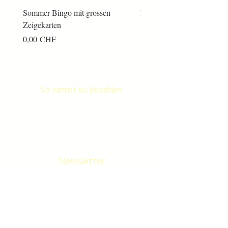
Sommer Bingo mit grossen
Männerkram Bingo
Zeigekarten
Preis
14,00 CHF
Preis
0,00 CHF
So kannst du bezahlen
Newsletter
Newletter abonnieren