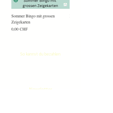
Sommer Bingo mit grossen
Männerkram Bingo
Zeigekarten
Preis
14,00 CHF
Preis
0,00 CHF
So kannst du bezahlen
Newsletter
Newletter abonnieren