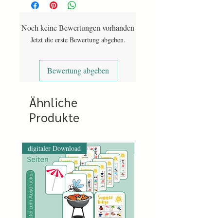
einer Bestätigung und einen Link zum
downloaden der Datei.
Noch keine Bewertungen vorhanden
Bei Vorkasse wird nach eingegangener
Jetzt die erste Bewertung abgeben.
Bezahlung der Link freigegeben. Das
kann etwa drei Arbeitstage dauern.
Bewertung abgeben
Ähnliche
Produkte
digitaler Download
digitaler Download