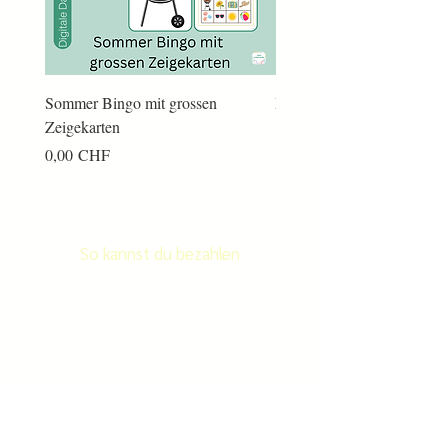
Sommer Bingo mit grossen
Männerkram Bingo
Zeigekarten
Preis
14,00 CHF
Preis
0,00 CHF
So kannst du bezahlen
Newsletter
Newletter abonnieren