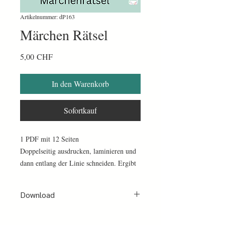
Artikelnummer: dP163
Märchen Rätsel
Preis
5,00 CHF
In den Warenkorb
Sofortkauf
1 PDF mit 12 Seiten
Doppelseitig ausdrucken, laminieren und
dann entlang der Linie schneiden. Ergibt
24 Karten mit Rätselfragen rund um
Märchen.
Download
Nach erfolgter Bezahlung per PayPal oder
Kreditkarte erhältst du sofort ein Mail mit