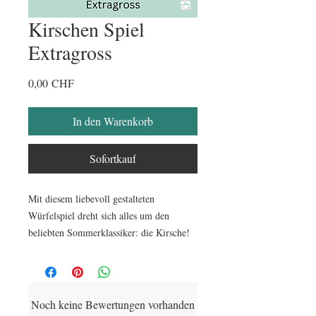
Kirschen Spiel
Extragross
Preis
0,00 CHF
In den Warenkorb
Sofortkauf
Mit diesem liebevoll gestalteten
Würfelspiel dreht sich alles um den
beliebten Sommerklassiker: die Kirsche!
So bringst du nicht nur Abwechslung,
sondern auch ein vertrautes, genussvolles
Thema direkt auf den Tisch – ideal für
die Aktivierung von Senioren.
Noch keine Bewertungen vorhanden