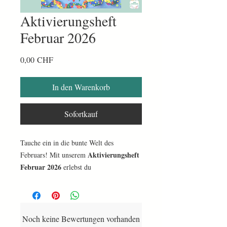
Aktivierungsheft
Februar 2026
Preis
0,00 CHF
In den Warenkorb
Sofortkauf
Tauche ein in die bunte Welt des
Aktivierungsheft
Februars! Mit unserem
Februar 2026
erlebst du
abwechslungsreiche Beschäftigungen rund
Karneval in Venedig, Mardi Gras,
um
Fasnacht, Valentinstag und
Aschermittwoch
.
Noch keine Bewertungen vorhanden