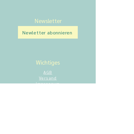
Newsletter
Newletter abonnieren
Wichtiges
AGB
Versand
Impressum
Datenschutz
Wiederrufsrecht
Cookie-Richtlinien
Zahlungsmöglichkeiten
Cookies
Über aktiv miteinander