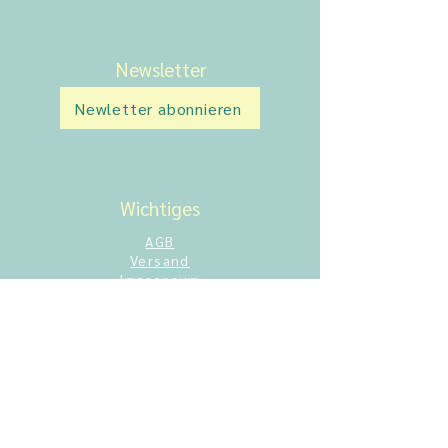
Newsletter
Newletter abonnieren
Wichtiges
AGB
Versand
Impressum
Datenschutz
Wiederrufsrecht
Cookie-Richtlinien
Zahlungsmöglichkeiten
Cookies
Über aktiv miteinander