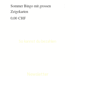
Sommer Bingo mit grossen
Männerkram Bingo
Zeigekarten
Preis
14,00 CHF
Preis
0,00 CHF
So kannst du bezahlen
Newsletter
Newletter abonnieren