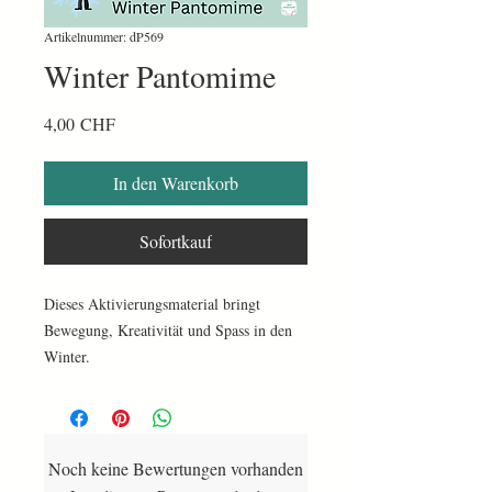
Artikelnummer: dP569
Winter Pantomime
Preis
4,00 CHF
In den Warenkorb
Sofortkauf
Dieses Aktivierungsmaterial bringt
Bewegung, Kreativität und Spass in den
Winter.
54 verschiedene Begriffe aus dem
Winter
werden
pantomimisch
spielerisch
dargestellt
gezeichnet
umschriebe
,
oder
Noch keine Bewertungen vorhanden
n
.