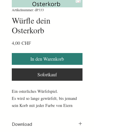
Artikelnummer: dP333
Würfle dein
Osterkorb
Preis
4,00 CHF
In den Warenkorb
Sofortkauf
Ein osterliches Würfelspiel.
Es wird so lange gewürfelt, bis jemand
sein Korb mit jeder Farbe von Eiern
gefüllt hat.
1 PDF mit 13 Seiten.
Download
Mit Anleitung in Schrift und Bild.