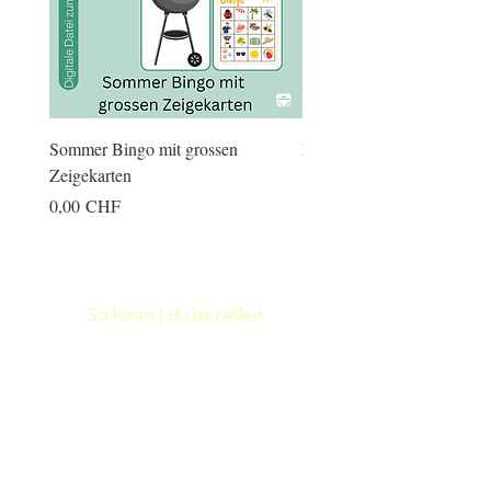
Sommer Bingo mit grossen
Männerkram Bingo
Zeigekarten
Preis
14,00 CHF
Preis
0,00 CHF
So kannst du bezahlen
Newsletter