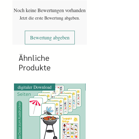
downloaden der Datei.
Noch keine Bewertungen vorhanden
Bei Vorkasse wird nach eingegangener
Jetzt die erste Bewertung abgeben.
Bezahlung der Link freigegeben. Das
kann etwa drei Arbeitstage dauern.
Bewertung abgeben
Ähnliche
Produkte
digitaler Download
digitaler Download