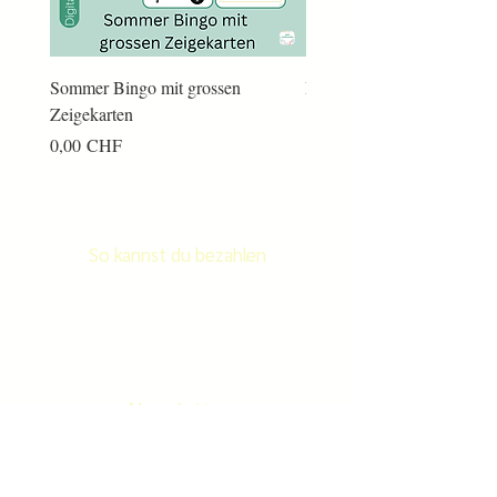
Sommer Bingo mit grossen
Männerkram Bingo
Zeigekarten
Preis
14,00 CHF
Preis
0,00 CHF
So kannst du bezahlen
Newsletter
Newletter abonnieren