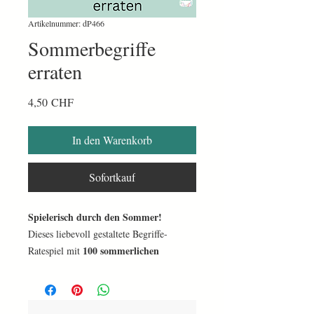
Artikelnummer: dP466
Sommerbegriffe
erraten
Preis
4,50 CHF
In den Warenkorb
Sofortkauf
Spielerisch durch den Sommer!
Dieses liebevoll gestaltete Begriffe-
100 sommerlichen
Ratespiel mit
Begriffen
wurde speziell für die
Aktivierung von Senioren
entwickelt.
Ideal für Gruppenrunden in der