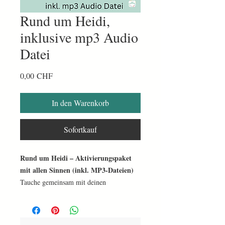
Rund um Heidi,
inklusive mp3 Audio
Datei
Preis
0,00 CHF
In den Warenkorb
Sofortkauf
Rund um Heidi – Aktivierungspaket
mit allen Sinnen (inkl. MP3-Dateien)
Tauche gemeinsam mit deinen
Seniorinnen und Senioren in die vertraute
Heidi
Almöhi
Welt von
, dem
und dem
Geissenpeter
ein. Die Geschichte von