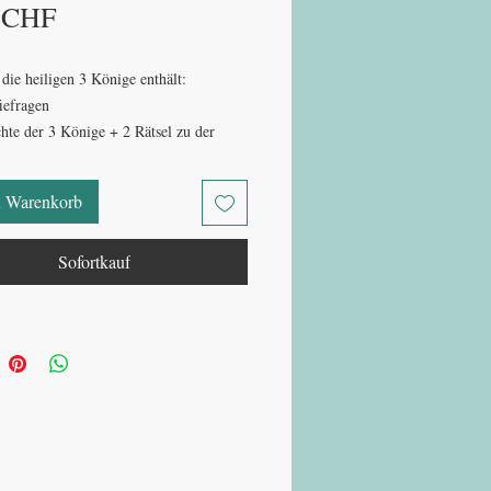
Preis
 CHF
ie heiligen 3 Könige enthält:
iefragen
hte der 3 Könige + 2 Rätsel zu der
te
at
n Warenkorb
ätsel
dir
Sofortkauf
 und zählen
bilder
che
den Weg
y
 29 Seiten (inkl. den Lösungen)