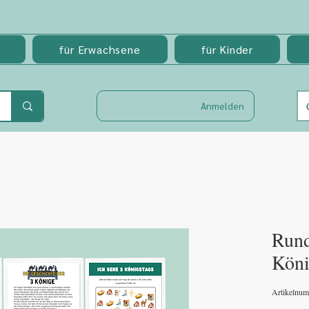
für Erwachsene
für Kinder
Anmelden
Rund
Köni
Artikelnu