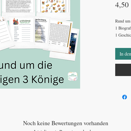
4,50
Rund um d
1 Biograf
1 Geschic
Geschich
1 Wortsal
In de
3 Königsr
1 Merke 
1 Finden
4 Ausmal
1 Sudoku
1 Puzzle
1 Wortsu
1 Finde 
1 Memor
Noch keine Bewertungen vorhanden
1 PDF mit