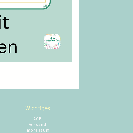
Männerkram Bingo
Preis
14,00 CHF
Wichtiges
AGB
Versand
Impressum