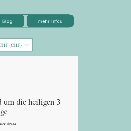
Blog
mehr Infos
CHF (CHF)
 um die heiligen 3
ge
mmer: dP414