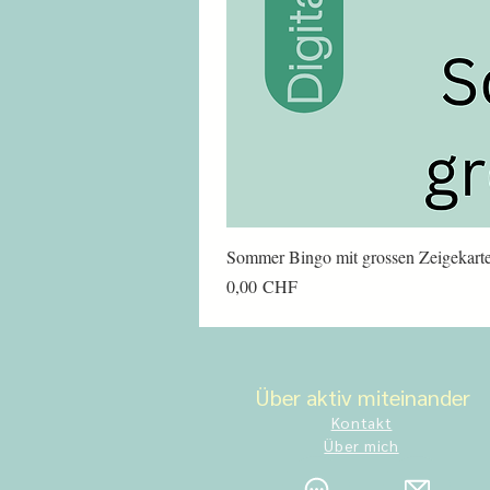
Sommer Bingo mit grossen Zeigekart
Preis
0,00 CHF
Über aktiv miteinander
Kontakt
Über mich