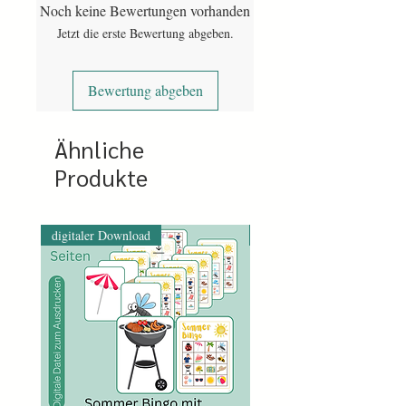
Noch keine Bewertungen vorhanden
PDF mit 21 Seiten inkl. den Lösungen
Jetzt die erste Bewertung abgeben.
Bewertung abgeben
Ähnliche
Produkte
digitaler Download
digitaler Download