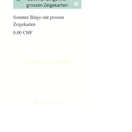
Sommer Bingo mit grossen
Männerkram Bingo
Zeigekarten
Preis
14,00 CHF
Preis
0,00 CHF
So kannst du bezahlen
Newsletter
Newletter abonnieren