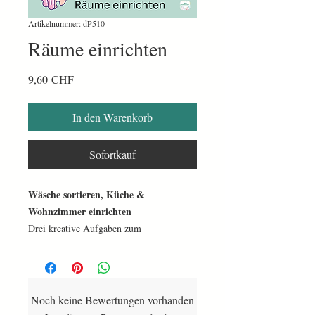
Artikelnummer: dP510
Räume einrichten
Preis
9,60 CHF
In den Warenkorb
Sofortkauf
Wäsche sortieren, Küche &
Wohnzimmer einrichten
Drei kreative Aufgaben zum
Ausschneiden, Zuordnen und Gestalten.
Wäsche sortieren:
Saubere und
schmutzige Kleidung unterscheiden
und richtig zuordnen.
Noch keine Bewertungen vorhanden
Küche einrichten:
Leere Küchen mit