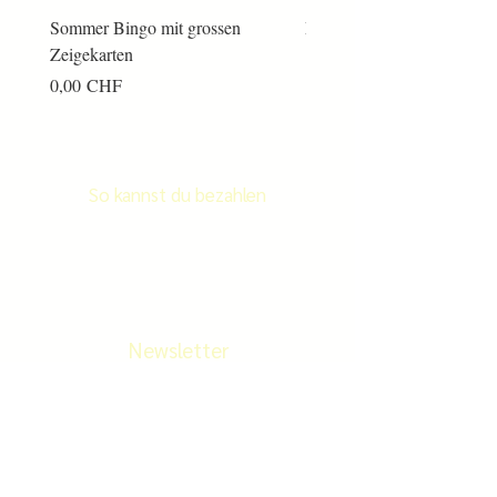
Sommer Bingo mit grossen
Männerkram Bingo
Zeigekarten
Preis
14,00 CHF
Preis
0,00 CHF
So kannst du bezahlen
Newsletter
Newletter abonnieren