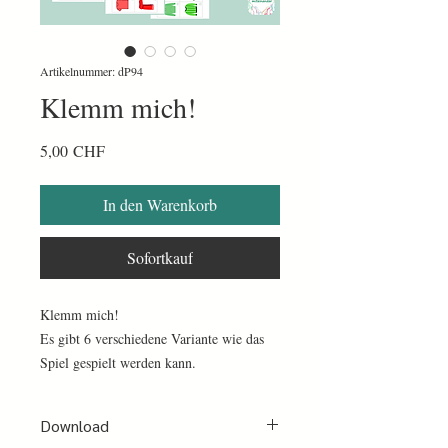
Artikelnummer: dP94
Klemm mich!
Preis
5,00 CHF
In den Warenkorb
Sofortkauf
Klemm mich!
Es gibt 6 verschiedene Variante wie das
Spiel gespielt werden kann.
Es gibt verschiedene Schwierigkeitsgrade.
Für jeden ist etwas dabei.
Download
Es können von 2- 10 Personen mitspielen.