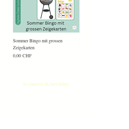
Sommer Bingo mit grossen
Männerkram Bingo
Zeigekarten
Preis
14,00 CHF
Preis
0,00 CHF
So kannst du bezahlen
Newsletter