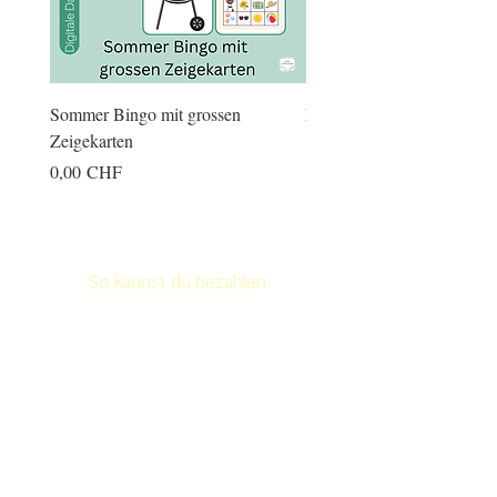
Sommer Bingo mit grossen
Männerkram Bingo
Zeigekarten
Preis
14,00 CHF
Preis
0,00 CHF
So kannst du bezahlen
Newsletter
Newletter abonnieren