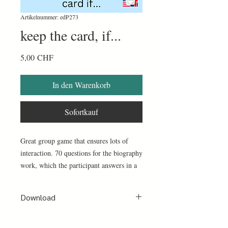
Artikelnummer: edP273
keep the card, if...
Preis
5,00 CHF
In den Warenkorb
Sofortkauf
Great group game that ensures lots of
interaction. 70 questions for the biography
work, which the participant answers in a
“playful” way.
1 PDF with 8 pages (70 questions +
Download
instructions)
Print out the sheets, laminate them and
Nach erfolgter Bezahlung per PayPal oder
then cut them along the line. So it can be
Kreditkarte erhältst du sofort ein Mail mit