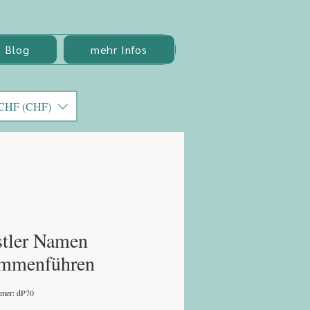
Blog
mehr Infos
CHF (CHF)
tler Namen
ammenführen
mmer: dP70