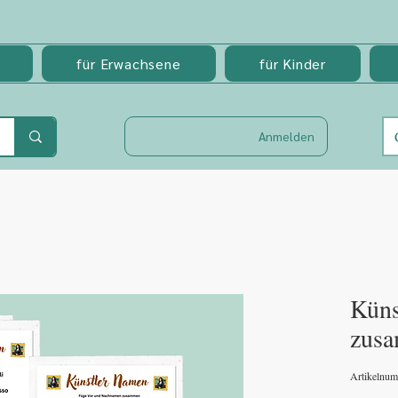
für Erwachsene
für Kinder
Anmelden
Küns
zus
Artikelnu