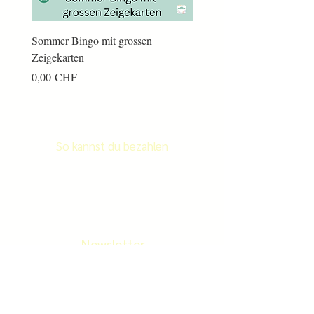
Sommer Bingo mit grossen
Männerkram Bingo
Zeigekarten
Preis
14,00 CHF
Preis
0,00 CHF
So kannst du bezahlen
Newsletter
Newletter abonnieren