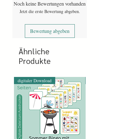
Rätseln zum Ziehen für den Spielleiter
Noch keine Bewertungen vorhanden
Jetzt die erste Bewertung abgeben.
1 PDF mit 23 Seiten
Bewertung abgeben
Ähnliche
Produkte
digitaler Download
digitaler Download