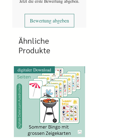
Jetzt die erste Bewertung abgeben.
Bewertung abgeben
Ähnliche
Produkte
digitaler Download
digitaler Download