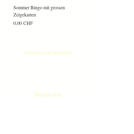
Sommer Bingo mit grossen
Männerkram Bingo
Zeigekarten
Preis
14,00 CHF
Preis
0,00 CHF
So kannst du bezahlen
Newsletter
Newletter abonnieren