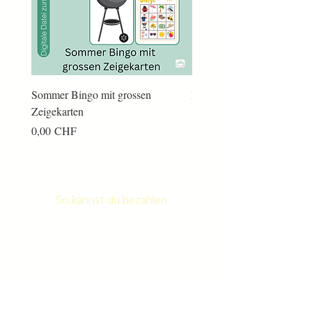
Sommer Bingo mit grossen
Männerkram Bingo
Zeigekarten
Preis
14,00 CHF
Preis
0,00 CHF
So kannst du bezahlen
Newsletter