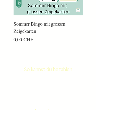
Sommer Bingo mit grossen
Männerkram Bingo
Zeigekarten
Preis
14,00 CHF
Preis
0,00 CHF
So kannst du bezahlen
Newsletter
Newletter abonnieren