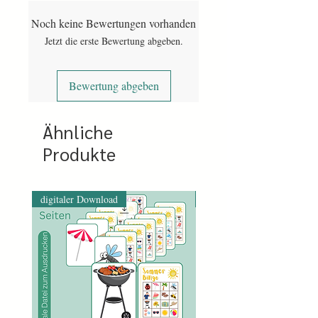
downloaden der Datei.
Noch keine Bewertungen vorhanden
Bei Vorkasse wird nach eingegangener
Jetzt die erste Bewertung abgeben.
Bezahlung der Link freigegeben. Das
kann etwa drei Arbeitstage dauern.
Bewertung abgeben
Ähnliche
Produkte
digitaler Download
digitaler Download