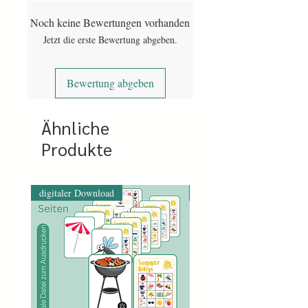
downloaden der Datei.
Noch keine Bewertungen vorhanden
Bei Vorkasse wird nach eingegangener
Jetzt die erste Bewertung abgeben.
Bezahlung der Link freigegeben. Das
kann etwa drei Arbeitstage dauern.
Bewertung abgeben
Ähnliche
Produkte
digitaler Download
digitaler Download