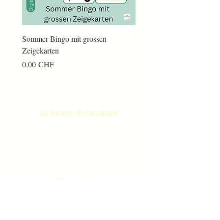
Sommer Bingo mit grossen
Männerkram Bingo
Zeigekarten
Preis
14,00 CHF
Preis
0,00 CHF
So kannst du bezahlen
Newsletter
Newletter abonnieren