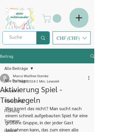
CHF (CHF)
Beitrag
Alle Beiträge
Marco Walther-Domke
Alle Beiträge
23. Sept. 2024
1 Min. Lesezeit
Aktivierung Spiel -
Demenz
Tischkegeln
Bewegung
Wer kennt das nicht? Man sucht nach 
Frühling
einem schnell aufgebauten Spiel für eine 
Sommer
größere Gruppe, in der jeder Gast 
teilnehmen kann, das zum einen alle 
Herbst