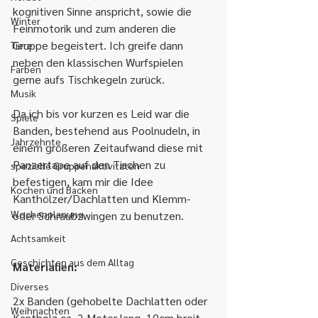
kognitiven Sinne anspricht, sowie die 
Winter
Feinmotorik und zum anderen die 
Gruppe begeistert. Ich greife dann 
Tiere
neben den klassischen Wurfspielen 
Farben
gerne aufs Tischkegeln zurück.
Musik
Da ich bis vor kurzen es Leid war die 
Spiele
Banden, bestehend aus Poolnudeln, in 
Jahrzehnte
einem größeren Zeitaufwand diese mit 
Panzertape auf den Tischen zu 
spezielle Gruppenaktivitäten
befestigen, kam mir die Idee 
Kochen und Backen
Kanthölzer/Dachlatten und Klemm- 
Wochenplanung
oder Schraubzwingen zu benutzen.
Achtsamkeit
Geschichten aus dem Alltag
Materialien:
Diverses
2x Banden (gehobelte Dachlatten oder 
Weihnachten
Kantholz ca. 2 Meter lang, 10cm breit 