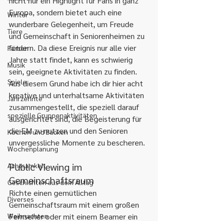
nicht nur ein Highlight für Fans in ganz 
Europa, sondern bietet auch eine 
Winter
wunderbare Gelegenheit, um Freude 
Tiere
und Gemeinschaft in Seniorenheimen zu 
fördern. Da diese Ereignis nur alle vier 
Farben
Jahre statt findet, kann es schwierig 
Musik
sein, geeignete Aktivitäten zu finden. 
Spiele
Aus diesem Grund habe ich dir hier acht 
kreative und unterhaltsame Aktivitäten 
Jahrzehnte
zusammengestellt, die speziell darauf 
spezielle Gruppenaktivitäten
ausgerichtet sind, die Begeisterung für 
die EM zu nutzen und den Senioren 
Kochen und Backen
unvergessliche Momente zu bescheren.
Wochenplanung
Public Viewing im 
Achtsamkeit
Gemeinschaftsraum
Geschichten aus dem Alltag
Richte einen gemütlichen 
Diverses
Gemeinschaftsraum mit einem großen 
Weihnachten
Fernseher oder mit einem Beamer ein 