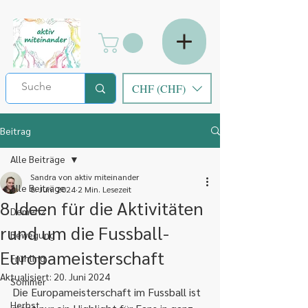
CHF (CHF)
Beitrag
Alle Beiträge
Sandra von aktiv miteinander
Alle Beiträge
8. Juni 2024
2 Min. Lesezeit
8 Ideen für die Aktivitäten
Demenz
rund um die Fussball-
Bewegung
Europameisterschaft
Frühling
Aktualisiert:
20. Juni 2024
Sommer
Die Europameisterschaft im Fussball ist 
Herbst