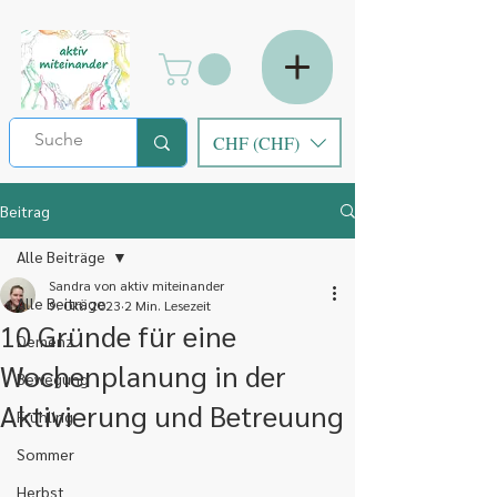
CHF (CHF)
Beitrag
Alle Beiträge
Sandra von aktiv miteinander
Alle Beiträge
9. Okt. 2023
2 Min. Lesezeit
10 Gründe für eine
Demenz
Wochenplanung in der
Bewegung
Aktivierung und Betreuung
Frühling
Sommer
Herbst