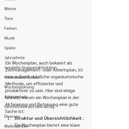
Winter
Tiere
Farben
Musik
Spiele
Jahrzehnte
Ein Wochenplan, auch bekannt als 
spezielle Gruppenaktivitäten
Zeitmanagement- oder Arbeitsplan, ist 
eine äußerst nützliche organisatorische 
Kochen und Backen
Methode, um effizienter und 
Wochenplanung
produktiver zu sein. Hier sind einige 
Achtsamkeit
Gründe, warum ein Wochenplan in der 
Aktivierung und Betreuung eine gute 
Geschichten aus dem Alltag
Sache ist:
Diverses
Struktur und Übersichtlichkeit
 : 
Ein Wochenplan bietet eine klare 
Weihnachten