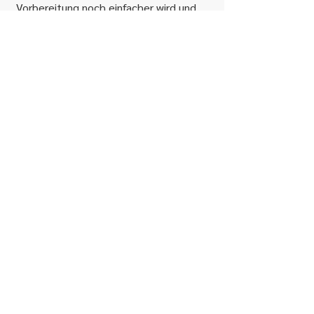
Vorbereitung noch einfacher wird und
du mit Freude aktiv gestalten kannst.
Vernetzt dich mit mir
So kannst du bezahlen
Newsletter